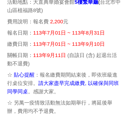
活動地點：大直典華婚宴會館
5樓繁華廳
(
台北市中
山區植福路8號)
費用說明：報名費
2,200
元
報名日期：
113年7月01日 ~ 113年8月31日
繳費日期：
113年7月01日 ~ 113年9月10日
關帳日期：
113年9月11日
(自該日 (含) 起退出活
動不退費)
☆
貼心提醒
：報名繳費期間結束後，即依班級進
行桌位安排。
請大家盡早完成繳費, 以確保與同班
同學同桌
。感謝大家。
☆ 另萬一疫情致活動無法如期舉行，將延後舉
辦，費用均不予退費。