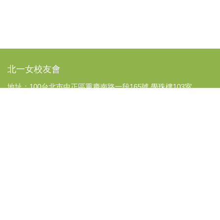
北一女校友會
地址：100台北市中正區重慶南路一段165號 學珠樓103室
電話：(02)2382-5928
傳真：(02)2382-5929
立案字號：北市社會字第0905號
統一編號：01031142
劃撥帳號：14687986
戶名：台北市立第一女子高級中學校友會
【FB粉絲團頁】