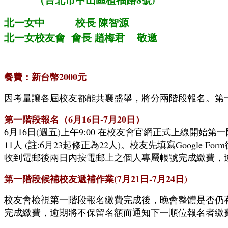
北一女中 校長 陳智源
北一女校友會 會長 趙梅君 敬邀
餐費
：新台幣2000元
因考量讓各屆校友都能共襄盛舉，將分兩階段報名。第
第一階段報名（6月16日-7月20日）
6月16日(週五)上午9:00 在校友會官網正式上線開始第
11人 (註:6月23起修正為22人)。校友先填寫Goog
收到電郵後兩日內按電郵上之個人專屬帳號完成繳費，
第一階段候補校友遞補作業(7月21日-7月24日)
校友會檢視第一階段報名繳費完成後，晚會整體是否仍
完成繳費，逾期將不保留名額而通知下一順位報名者繳