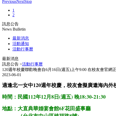
Previous
Next
Stop
1
2
訊息公告
News Bulletin
最新消息
活動通知
活動行事曆
最新消息
訊息公告 >
活動行事曆
120週年校慶聯歡晚會自6月16日(週五)上午9:00 在校友會官
2023-06-01
適逢北一女中120週年校慶，校友會擬廣邀海內外
時間：民國112年12月8日(週五) 晚18:30-21:30
地點：大直典華婚宴會館6F花田盛事廳
（台北市中山區植福路8號)