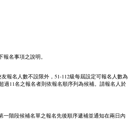
下報名事項之說明。
前的校友報名人數不設限外，51-112級每屆設定可報名人數為
名；各屆超過11名之報名者則依報名順序列為候補。請報名人於
第一階段候補名單之報名先後順序遞補並通知在兩日內