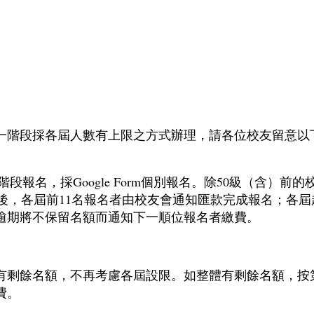
一階段採各屆人數有上限之方式辦理，請各位校友留意以
一階段報名，採Google Form個別報名。除50級（含）
le Form後，各屆前11名報名者由校友會通知匯款完成報
逾期將不保留名額而通知下一順位報名者繳費。
有剩餘名額，不再考慮各屆設限。如整體有剩餘名額，按
費。