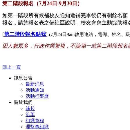
第二階段報名（7月24日-9月30日）
如第一階段所有候補校友通知遞補完畢後仍有剩餘名額，
報名，請於報名表之備註區說明
，校友會會主動協助報
[
第二階段報名點我
]
(7月24日9am啟用連結，電郵、姓名、
因人數眾多，行政作業繁複，不論第一或第二階段報名
回上一頁
訊息公告
最新消息
活動通知
活動行事曆
關於我們
緣起
沿革
組織章程
理監事組織