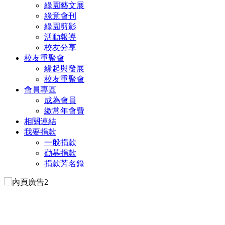
綠園藝文展
綠意會刊
綠園剪影
活動報導
校友分享
校友重聚會
緣起與發展
校友重聚會
會員專區
成為會員
繳常年會費
相關連結
我要捐款
一般捐款
勸募捐款
捐款芳名錄