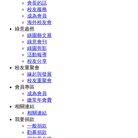
會長的話
校友服務
成為會員
海外校友會
綠意盎然
綠園藝文展
綠意會刊
綠園剪影
活動報導
校友分享
校友重聚會
緣起與發展
校友重聚會
會員專區
成為會員
繳常年會費
相關連結
相關連結
我要捐款
一般捐款
勸募捐款