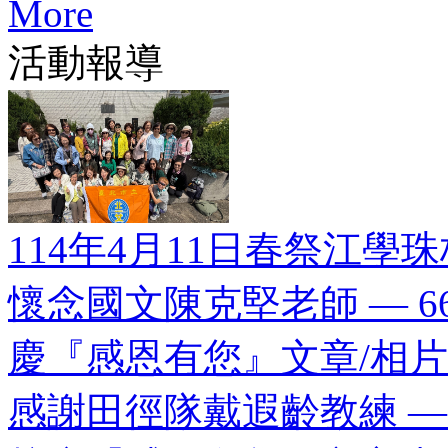
More
活動報導
114年4月11日春祭江
懷念國文陳克堅老師 — 6
慶『感恩有您』文章/相
感謝田徑隊戴遐齡教練 — 