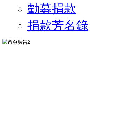
勸募捐款
捐款芳名錄