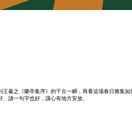
到王羲之《蘭亭集序》的千古一瞬，再看這場春日雅集如
好、讀一句字也好，讓心有地方安放。