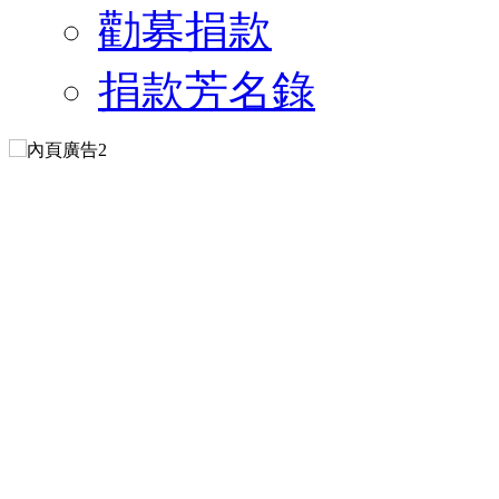
勸募捐款
捐款芳名錄