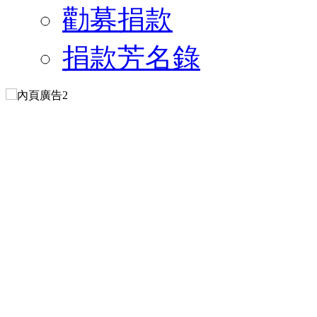
勸募捐款
捐款芳名錄