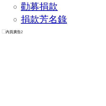
勸募捐款
捐款芳名錄