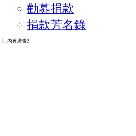
勸募捐款
捐款芳名錄