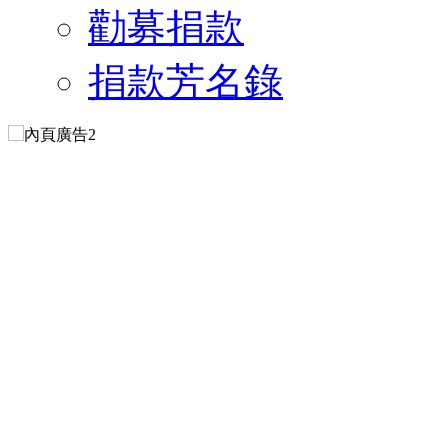
勸募捐款
捐款芳名錄