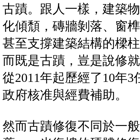
古蹟。跟人一樣，建築物
化傾頹，磚牆剝落、窗榫
甚至支撐建築結構的樑柱
而既是古蹟，豈是說修就
從2011年起歷經了10
政府核准與經費補助。
然而古蹟修復不同於一般