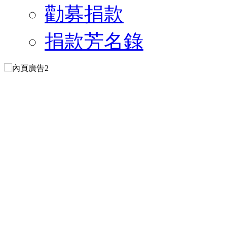
勸募捐款
捐款芳名錄