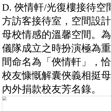
D.
俠情軒/光復樓接待空
方訪客接待室，空間設計
母校情感的溫馨空間。為
儀隊成立之時扮演極為重
間命名為「俠情軒」，恰
校友慷慨解囊俠義相挺母
內外捐款校友芳名錄。