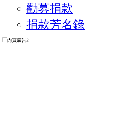
勸募捐款
捐款芳名錄