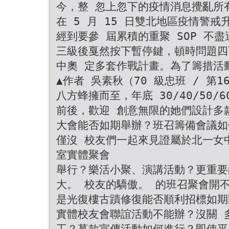
今，整 忽上忽下的疫情消息攪亂所
在 5 月 15 日雙北地區疫情警
經到要參 屆累積的重聚 SOP 不
三級後戛然按下暫停鍵，頓時問題四
中奧 定多套作戰計畫。為了籌措活
▲作者 吳素秋（70 級忠班 / 第
八方蜂擁而至，年底 30/40/50/
前後，歡迎 創意無限的她們設計多
大會能否如期舉辦？班召籌備會議如
僅沒 校友們一起來見證屬於北一女
室實體聚會
舉行？樂活小聚、演講活動？更重要的
大。 校友的驕傲。 的班召聚會開
是光復樓古蹟修復能否順利招標如期
實體校友會聯誼活動不能辦？沒關 
工？募款宣傳活動如何進行？即使平