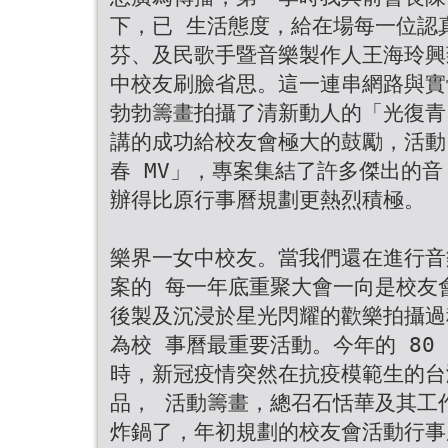
下，已 生活態度，給在場每一位認
芬、及民歌手暨音樂製作人王海玲興
中校友刷臉省思。這一連串網路與實
勃勃籌畫拍攝了清新動人的「光復青
講的成功給校友會極大的鼓勵，活動
春 MV」，專案集結了許多傑出的
辦得比原行事曆規劃更熱烈積極。
樂界一女中校友。當我們還在進行音
案的 每一年底重聚大會一向是校友
後製及沉浸於星光閃耀的歡樂拍攝過
為校 事曆最重要活動。今年的 80 
時，新冠疫情突然在抗疫模範生的台
品， 活動籌畫，總召石恬華及其工
炸鍋了，年初規劃的校友會活動行事