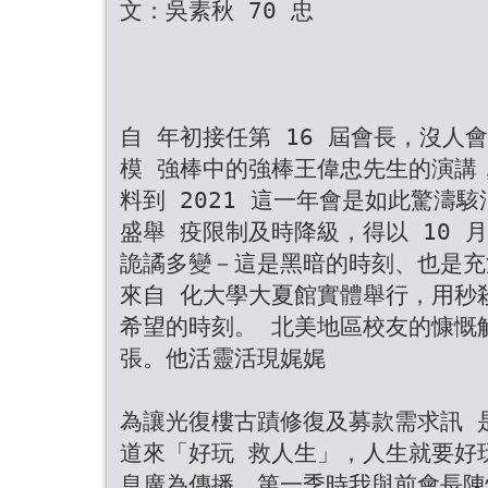
文：吳素秋 70 忠
自 年初接任第 16 屆會長，沒人
模 強棒中的強棒王偉忠先生的演講
料到 2021 這一年會是如此驚濤
盛舉 疫限制及時降級，得以 10 月
詭譎多變－這是黑暗的時刻、也是充
來自 化大學大夏館實體舉行，用秒
希望的時刻。 北美地區校友的慷慨
張。他活靈活現娓娓
為讓光復樓古蹟修復及募款需求訊 
道來「好玩 救人生」，人生就要好
息廣為傳播，第一季時我與前會長陳