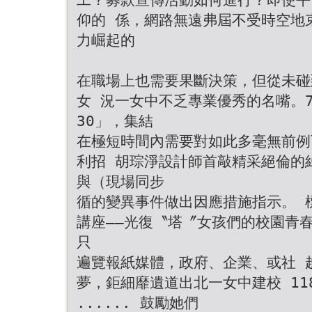
仰的 係，網路無遠弗屆不受時空地
力崛起的
在職場上也需要果斷決策，但從未碰
女 況一女中不乏專業優秀的名嘴。7
30」，集結
在極短時間內需要對如此多毫無前例
利招 胡琮淨設計師首敲精采絕倫的綠藝
與（現場同步
循的變異事件做出因應措施指示。 
講座――光復〝塔〞女孩們的校園青
只
遍覽報紙媒體，政府、企業、或社 
夢，鉅細靡遺道出北一女中建校 11
...... 鼓勵她們