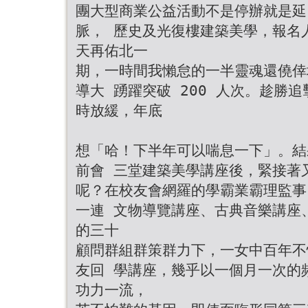
團大型商業公益活動不是停辦就是延
脈， 歷史及光復樓建築美學，報名
天再佑北一
期，一時間我懶怠的一半靈魂還僥倖
導大 踴躍突破 200 人次。趁勝追
時放緩，年底
想「哈！下半年可以喘息一下」。結
前會 三堂建築美學講座後，緊接著
呢？在校友會網羅的學霸業霸理監事
一連 文物導覽講座、古典音樂講座、
的三十
顧問群組群策群力下，一女中百年不
友回 學講座，幾乎以一個月一次的
功力一流，