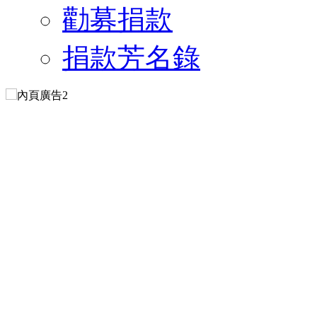
勸募捐款
捐款芳名錄