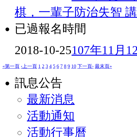
棋，一輩子防治失智 
已過報名時間
2018-10-25
107年11
«第一頁
‹上一頁
1
2
3
4
5
6
7
8
9
10
下一頁›
最末頁»
訊息公告
最新消息
活動通知
活動行事曆