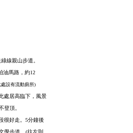
走綠線親山步道。
柏油馬路，約12
此處設有流動廁所)
，此處居高臨下，風景
不登頂。
段很好走。5分鐘後
文學步道。(往左則