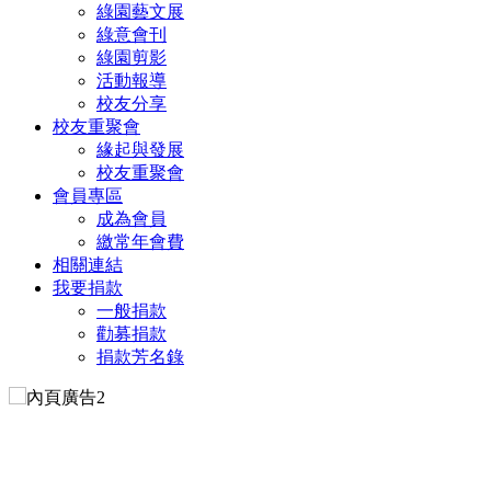
綠園藝文展
綠意會刊
綠園剪影
活動報導
校友分享
校友重聚會
緣起與發展
校友重聚會
會員專區
成為會員
繳常年會費
相關連結
我要捐款
一般捐款
勸募捐款
捐款芳名錄