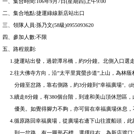
一、集合時間:106年9月7日(星期四)上午9:00
二、集合地點:捷運綠線新店站出口
三、領隊人員:孫乃文(58級)0955093620
四、參加人數:不限
五、路程規劃:
1.捷運站出發，過碧潭吊橋，約9分鐘。北側入口選
2.往大佛寺方向，沿”太平里賞螢步道”上山，為林蔭
分
鐘至岔路，靠右側路，約3分鐘到”幸福廣場
”
。
(
3.續走8分鐘，有380個台階，到達和美山頂休憩區
優美。如覺得腳力不夠，亦可留在幸福廣場休息，
4.循原路回幸福廣場，從廣場右邊下山往渡船頭，此
到
一岔路，有一圓形石標，選擇往右，為新店渡口