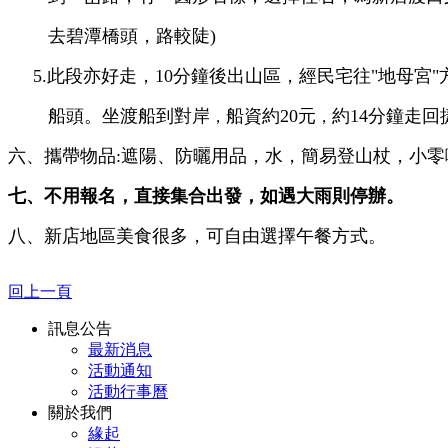
去碧
潭橋頭，路較陡)
5.此段亦好走，10分鐘後出山區，經民宅往"地母宮"
船頭。坐渡船到對岸
船資約
20
元
約14分鐘走回
，
，
六、攜帶物品:遮陽、防曬用品，水，簡易登山杖，小零
七、不用報名，直接集合出發，如遇大雨則停辦。
八、新店地區美食很多，可自由選擇午餐方式。
回上一頁
訊息公告
最新消息
活動通知
活動行事曆
關於我們
緣起