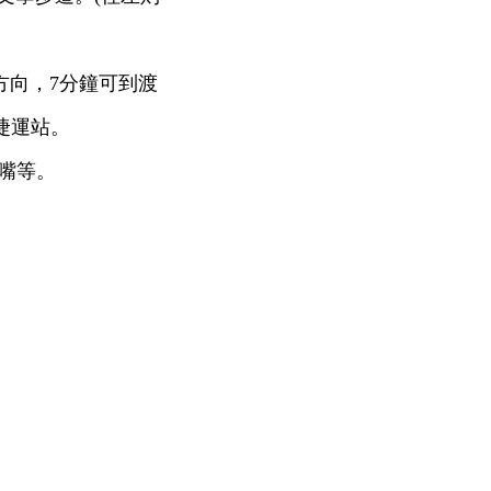
方向，7分鐘可到渡
捷運站。
嘴等。