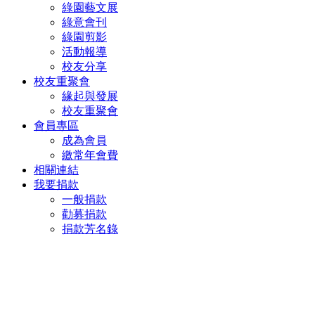
綠園藝文展
綠意會刊
綠園剪影
活動報導
校友分享
校友重聚會
緣起與發展
校友重聚會
會員專區
成為會員
繳常年會費
相關連結
我要捐款
一般捐款
勸募捐款
捐款芳名錄