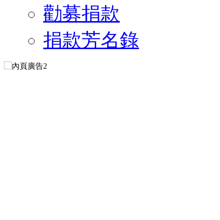
勸募捐款
捐款芳名錄