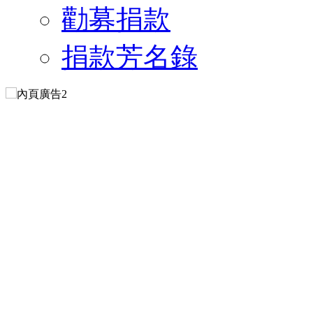
勸募捐款
捐款芳名錄