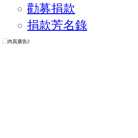
勸募捐款
捐款芳名錄