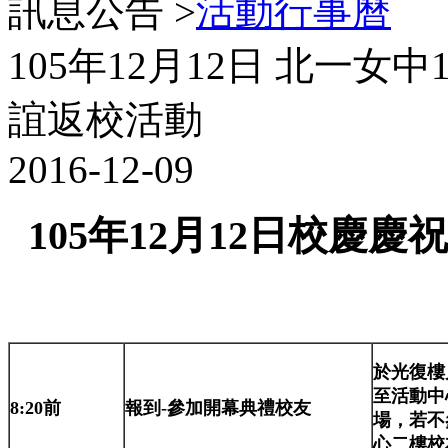
訊息公告 >
活動行事曆
105年12月12日 北一
誼返校活動
2016-12-09
105年12月12日校慶
於光復樓
至
活動中
8:20前
報到-參加開幕典禮校友
場，
若不
心二樓
校