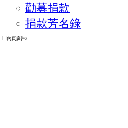
勸募捐款
捐款芳名錄