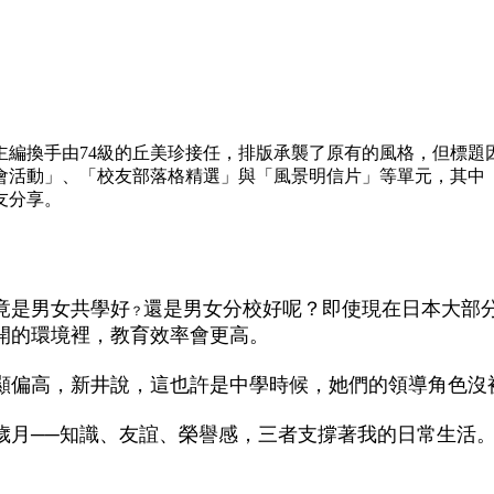
主編換手由74級的丘美珍接任，排版承襲了原有的風格，但標題
會活動」、「校友部落格精選」與「風景明信片」等單元，其中
友分享。
竟是男女共學好
還是男女分校好呢？即使現在日本大部
？
開的環境裡，教育效率會更高。
顯偏高，新井說，這也許是中學時候，她們的領導角色沒
歲月──知識、友誼、榮譽感，三者支撐著我的日常生活