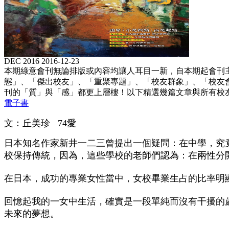
DEC 2016
2016-12-23
本期綠意會刊無論排版或內容均讓人耳目一新，自本期起會刊
態」、「傑出校友」、「重聚專題」、「校友群象」、「校友
刊的「質」與「感」都更上層樓！以下精選幾篇文章與所有校
電子書
文：丘美珍 74愛
日本知名作家新井一二三曾提出一個疑問：在中學，究
校保持傳統，因為，這些學校的老師們認為：在兩性分
在日本，成功的專業女性當中，女校畢業生占的比率明
回憶起我的一女中生活，確實是一段單純而沒有干擾的
未來的夢想。