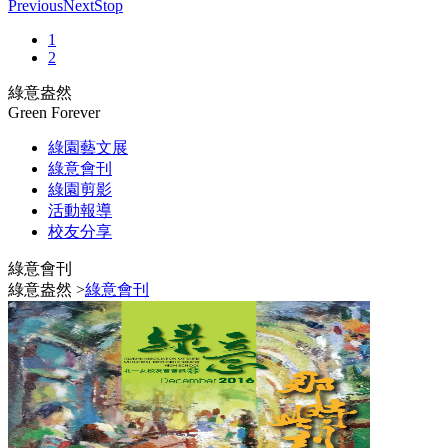
Previous
Next
Stop
1
2
綠意盎然
Green Forever
綠園藝文展
綠意會刊
綠園剪影
活動報導
校友分享
綠意會刊
綠意盎然 >
綠意會刊