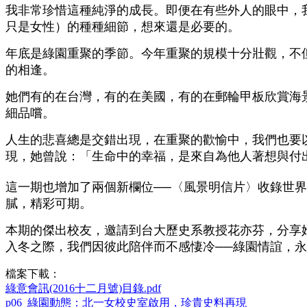
我非常珍惜這種純淨的成長。即便在有些外人的眼中，
只是女性）的種種細節，想來還是必要的。
年底是綠園重聚的季節。今年重聚的規模十分壯觀，不但有
的相逢。
她們有的在台灣，有的在美國，有的在郵輪甲板欣賞海
細品嚐。
人生的悲喜總是交錯出現，在重聚的歡愉中，我們也要
現，她曾說：「生命中的幸福，是來自為他人著想與付
這一期也增加了兩個新欄位──〈風景明信片〉收錄世
膩，精彩可期。
本期的傑出校友，邀請到台大歷史系教授花亦芬，分享
入冬之際，我們因彼此陪伴而不感悽冷──綠園情誼，
檔案下載：
綠意會訊(2016十二月號)目錄.pdf
p06_綠園動態：北一女校史室啟用，珍貴史料再現