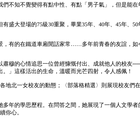
我們不知不覺變得有點中性、有點「男子氣」，但是能在
盛大登場的75級30重聚，畢業35年、40年、45年、
景，有的在鐵道車廂閒話家常……多年前青春的友誼，如
以肅穆的心情追思一位曾經慷慨付出、成就他人的校友─
出。」這樣活出的生命，溫暖而光芒四射，令人感佩！
界各地北一女校友的動態；〈部落格精選〉則展現校友們
她多年的學思歷程。在問答之間，她展現了一個人文學者
永續你心。