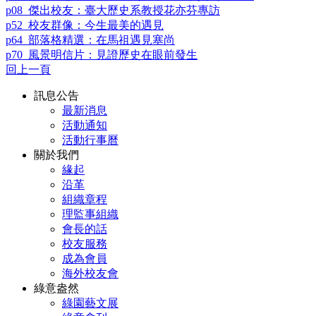
p08_傑出校友：臺大歷史系教授花亦芬專訪
p52_校友群像：今生最美的遇見
p64_部落格精選：在馬祖遇見塞尚
p70_風景明信片：見證歷史在眼前發生
回上一頁
訊息公告
最新消息
活動通知
活動行事曆
關於我們
緣起
沿革
組織章程
理監事組織
會長的話
校友服務
成為會員
海外校友會
綠意盎然
綠園藝文展