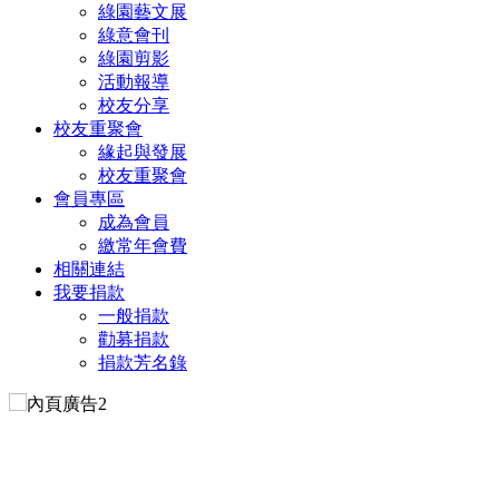
綠園藝文展
綠意會刊
綠園剪影
活動報導
校友分享
校友重聚會
緣起與發展
校友重聚會
會員專區
成為會員
繳常年會費
相關連結
我要捐款
一般捐款
勸募捐款
捐款芳名錄