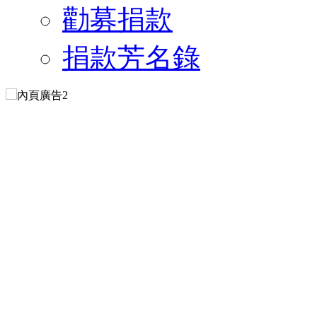
勸募捐款
捐款芳名錄