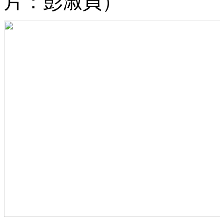
片：彭淑貞）