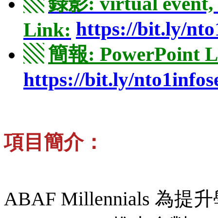
▧
錄影: virtual event,
https://bit.ly/nt
Link:
▧
簡報: PowerPoint L
https://bit.ly/nto1inf
項目簡介：
ABAF Millennials