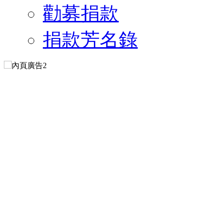
勸募捐款
捐款芳名錄