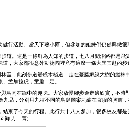
後一次健行活動。當天下著小雨，但參加的姐妹們仍然興緻很
態步道。這是一條鮮為人知的步道，七八月間沿路都是飛
味道，大家都很意外動物園裡竟有這麼一條大異其趣的步
雨林區，此刻步道變成木棧道，走在蔓藤纏繞大樹的叢林
象、孟加拉虎，童趣十足。
受與鳥同在籠中的趣味。大家放慢腳步邊走邊欣賞，不時對
分為九品，分別用九種不同的鳥類圖案刺繡在官服的胸前
口，結束了今天的行程。此行共十八人參加，很多校友都是
3御 方一菁)