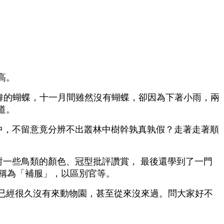
高。
舞的蝴蝶，十一月間雖然沒有蝴蝶，卻因為下著小雨，兩
道。
中，不留意竟分辨不出叢林中樹幹孰真孰假？走著走著順
一些鳥類的顏色、冠型批評讚賞， 最後還學到了一門
，稱為「補服」，以區別官等。
已經很久沒有來動物園，甚至從來沒來過。問大家好不