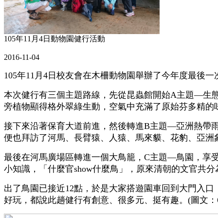
105年11月4日動物園健行活動
2016-11-04
105年11月4日校友會在木柵動物園舉辦了今年度最
本次健行有三個主題路線，先從昆蟲館開始A主題—生
旁植物顯得格外翠綠生動，空氣中充滿了原始芬多精的
接下來沿著保育大道前進，然後轉進B主題—亞洲熱帶
便也拜訪了河馬、長臂猿、人猿、馬來貘、花豹、亞洲
最後在河馬廣場區轉進一個大鳥籠，C主題—鳥園，享
小知識，「什麼官show什麼鳥」，原來清朝的文官共
出了鳥園已接近12點，於是大家搭遊園車回到大門入
好玩，都說此趟健行有創意、很多元、挺有趣。(圖文：6