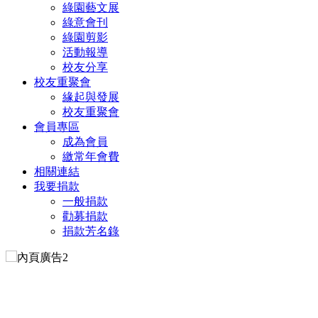
綠園藝文展
綠意會刊
綠園剪影
活動報導
校友分享
校友重聚會
緣起與發展
校友重聚會
會員專區
成為會員
繳常年會費
相關連結
我要捐款
一般捐款
勸募捐款
捐款芳名錄