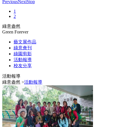
Previous
Next
Stop
1
2
綠意盎然
Green Forever
藝文展作品
綠意會刊
綠園剪影
活動報導
校友分享
活動報導
綠意盎然 >
活動報導