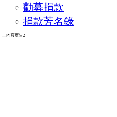
勸募捐款
捐款芳名錄