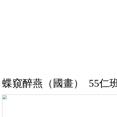
蝶窺醉燕（國畫） 55仁