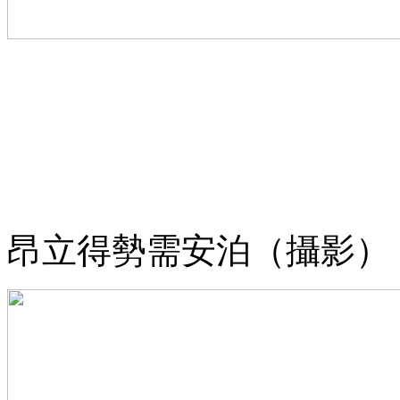
昂立得勢需安泊（攝影） 