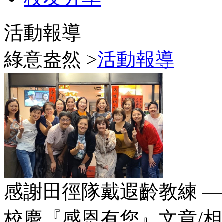
活動報導
綠意盎然 >
活動報導
感謝田徑隊戴遐齡教練 — 
校慶『感恩有您』文章/