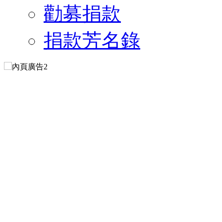
勸募捐款
捐款芳名錄