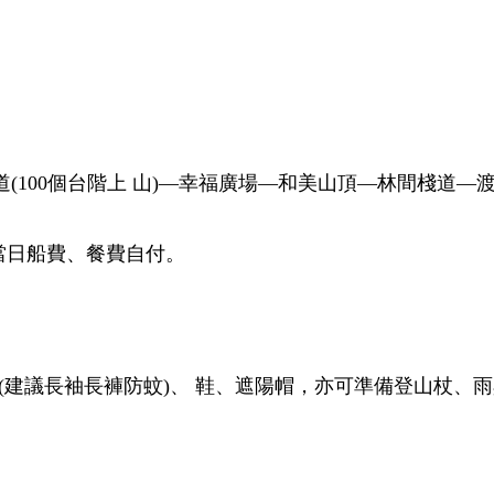
100個台階上
山)—幸福廣場—和美山頂—林間棧道—渡船
當日船費、餐費自付。
建議長袖長褲防蚊)、
鞋、遮陽帽，亦可準備登山杖、雨