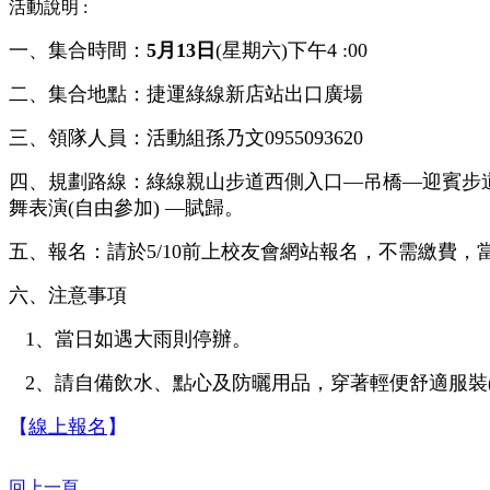
活動說明 :
一、集合時間：
5月13日
(星期六)下午4 :00
二、集合地點：捷運綠線新店站出口廣場
三、領隊人員：活動組孫乃文0955093620
四、規劃路線：綠線親山步道西側入口—吊橋—迎賓步道(
舞表演(自由參加) —賦歸。
五、報名：請於5/10前上校友會網站報名，不需繳費，
六、注意事項
1、當日如遇大雨則停辦。
2、請自備飲水、點心及防曬用品，穿著輕便舒適服裝(
【
線上報名
】
回上一頁