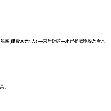
頭(船費30元/
人) —東岸碼頭—水岸餐廳晚餐及看水
具。