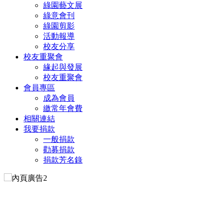
綠園藝文展
綠意會刊
綠園剪影
活動報導
校友分享
校友重聚會
緣起與發展
校友重聚會
會員專區
成為會員
繳常年會費
相關連結
我要捐款
一般捐款
勸募捐款
捐款芳名錄