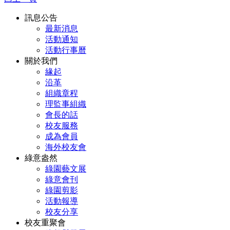
訊息公告
最新消息
活動通知
活動行事曆
關於我們
緣起
沿革
組織章程
理監事組織
會長的話
校友服務
成為會員
海外校友會
綠意盎然
綠園藝文展
綠意會刊
綠園剪影
活動報導
校友分享
校友重聚會