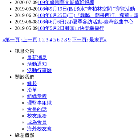
2020-07-09
109年綠園藝文展值班報導
2019-09-20
108年9月19日(四)淡水”齊柏林空間 ”導覽活動
2019-06-26
108年6月25日(二)『舞弊、蘋果西打、獨董』
2019-06-08
108年6月6日(四)夏季參訪活動-臺灣戲曲中心
2019-05-09
108年5月2日獅頭山快樂幸福行
«第一頁
‹上一頁
1
2
3
4
5
6
7
8
9
下一頁›
最末頁»
訊息公告
最新消息
活動通知
活動行事曆
關於我們
緣起
沿革
組織章程
理監事組織
會長的話
校友服務
成為會員
海外校友會
綠意盎然