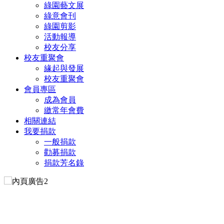
綠園藝文展
綠意會刊
綠園剪影
活動報導
校友分享
校友重聚會
緣起與發展
校友重聚會
會員專區
成為會員
繳常年會費
相關連結
我要捐款
一般捐款
勸募捐款
捐款芳名錄