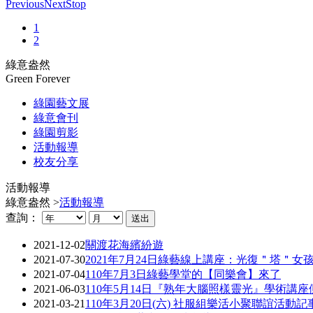
Previous
Next
Stop
1
2
綠意盎然
Green Forever
綠園藝文展
綠意會刊
綠園剪影
活動報導
校友分享
活動報導
綠意盎然 >
活動報導
查詢：
2021-12-02
關渡花海繽紛遊
2021-07-30
2021年7月24日綠藝線上講座：光復＂塔＂
2021-07-04
110年7月3日綠藝學堂的【同樂會】來了
2021-06-03
110年5月14日『熟年大腦照樣靈光』學術講座
2021-03-21
110年3月20日(六) 社服組樂活小聚聯誼活動記