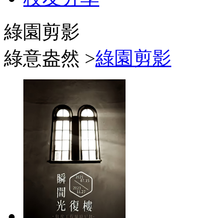
綠園剪影
綠意盎然 >
綠園剪影