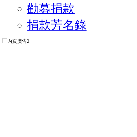
勸募捐款
捐款芳名錄