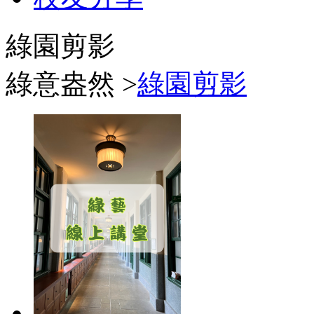
綠園剪影
綠意盎然 >
綠園剪影