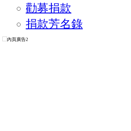
勸募捐款
捐款芳名錄