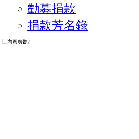
勸募捐款
捐款芳名錄